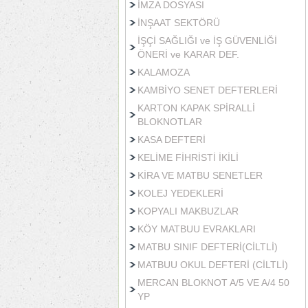
İMZA DOSYASI
İNŞAAT SEKTÖRÜ
İŞÇİ SAĞLIĞI ve İŞ GÜVENLİĞİ
ÖNERİ ve KARAR DEF.
KALAMOZA
KAMBİYO SENET DEFTERLERİ
KARTON KAPAK SPİRALLİ
BLOKNOTLAR
KASA DEFTERİ
KELİME FİHRİSTİ İKİLİ
KİRA VE MATBU SENETLER
KOLEJ YEDEKLERİ
KOPYALI MAKBUZLAR
KÖY MATBUU EVRAKLARI
MATBU SINIF DEFTERİ(CİLTLİ)
MATBUU OKUL DEFTERİ (CİLTLİ)
MERCAN BLOKNOT A/5 VE A/4 50
YP