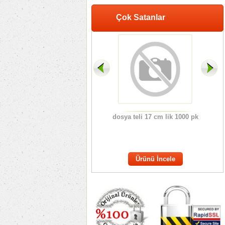
Çok Satanlar
ENCÜMEN VE MECLİS
dosya teli 17 cm lik 1000 pk
ANAO
KARAR DEFTERLERİ