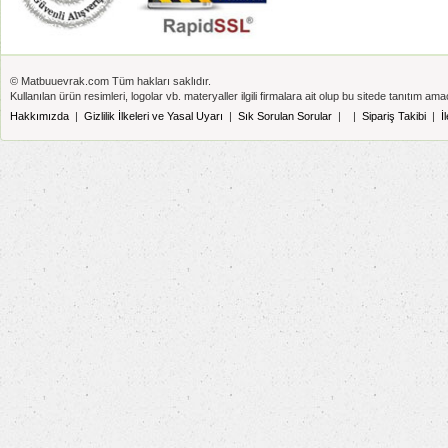
© Matbuuevrak.com Tüm hakları saklıdır.
Kullanılan ürün resimleri, logolar vb. materyaller ilgili firmalara ait olup bu sitede tanıtım amaç
Hakkımızda
|
Gizlilik İlkeleri ve Yasal Uyarı
|
Sık Sorulan Sorular
|
|
Sipariş Takibi
|
İ