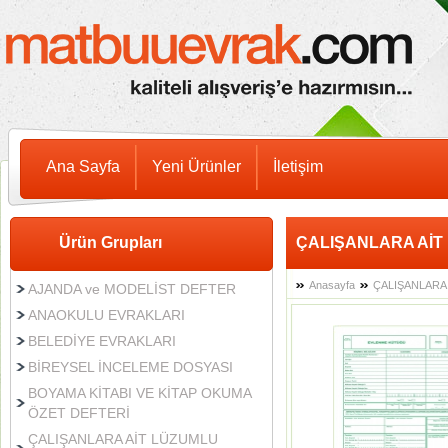
Ana Sayfa
Yeni Ürünler
İletişim
Ürün Grupları
ÇALIŞANLARA Aİ
Anasayfa
ÇALIŞANLARA
AJANDA ve MODELİST DEFTER
ANAOKULU EVRAKLARI
BELEDİYE EVRAKLARI
BİREYSEL İNCELEME DOSYASI
BOYAMA KİTABI VE KİTAP OKUMA
ÖZET DEFTERİ
ÇALIŞANLARA AİT LÜZUMLU