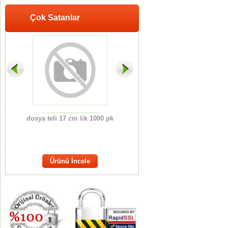
Çok Satanlar
CLİS
dosya teli 17 cm lik 1000 pk
ANAOKUL KARNE KILIFI
OT
ERİ
M