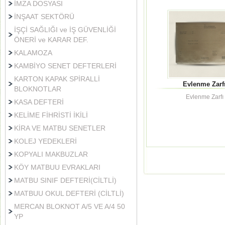
İMZA DOSYASI
İNŞAAT SEKTÖRÜ
İŞÇİ SAĞLIĞI ve İŞ GÜVENLİĞİ
ÖNERİ ve KARAR DEF.
KALAMOZA
KAMBİYO SENET DEFTERLERİ
KARTON KAPAK SPİRALLİ
Evlenme Zarf
BLOKNOTLAR
Evlenme Zarfı
KASA DEFTERİ
KELİME FİHRİSTİ İKİLİ
KİRA VE MATBU SENETLER
KOLEJ YEDEKLERİ
KOPYALI MAKBUZLAR
KÖY MATBUU EVRAKLARI
MATBU SINIF DEFTERİ(CİLTLİ)
MATBUU OKUL DEFTERİ (CİLTLİ)
MERCAN BLOKNOT A/5 VE A/4 50
YP