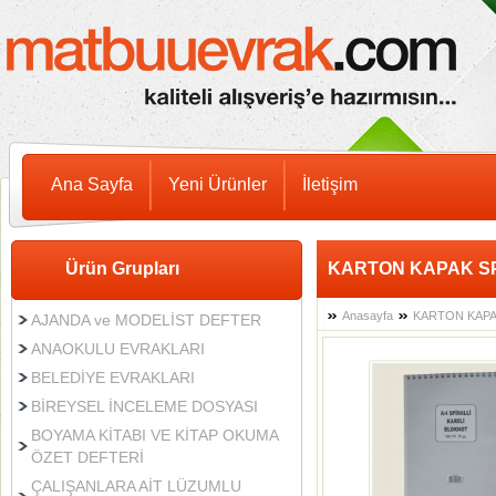
Ana Sayfa
Yeni Ürünler
İletişim
Ürün Grupları
KARTON KAPAK S
Anasayfa
KARTON KAPA
AJANDA ve MODELİST DEFTER
ANAOKULU EVRAKLARI
BELEDİYE EVRAKLARI
BİREYSEL İNCELEME DOSYASI
BOYAMA KİTABI VE KİTAP OKUMA
ÖZET DEFTERİ
ÇALIŞANLARA AİT LÜZUMLU