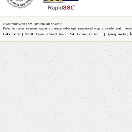
© Matbuuevrak.com Tüm hakları saklıdır.
Kullanılan ürün resimleri, logolar vb. materyaller ilgili firmalara ait olup bu sitede tanıtım amaç
Hakkımızda
|
Gizlilik İlkeleri ve Yasal Uyarı
|
Sık Sorulan Sorular
|
|
Sipariş Takibi
|
İ