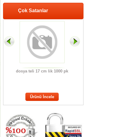
Çok Satanlar
CLİS
dosya teli 17 cm lik 1000 pk
ANAOKUL KARNE KILIFI
OT
ERİ
M