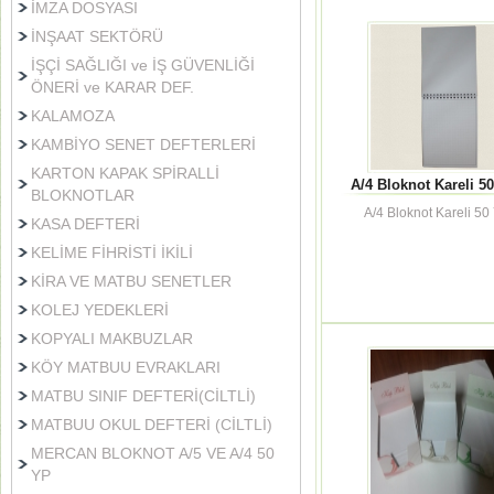
İMZA DOSYASI
İNŞAAT SEKTÖRÜ
İŞÇİ SAĞLIĞI ve İŞ GÜVENLİĞİ
ÖNERİ ve KARAR DEF.
KALAMOZA
KAMBİYO SENET DEFTERLERİ
KARTON KAPAK SPİRALLİ
A/4 Bloknot Kareli 50
BLOKNOTLAR
A/4 Bloknot Kareli 50 
KASA DEFTERİ
KELİME FİHRİSTİ İKİLİ
KİRA VE MATBU SENETLER
KOLEJ YEDEKLERİ
KOPYALI MAKBUZLAR
KÖY MATBUU EVRAKLARI
MATBU SINIF DEFTERİ(CİLTLİ)
MATBUU OKUL DEFTERİ (CİLTLİ)
MERCAN BLOKNOT A/5 VE A/4 50
YP