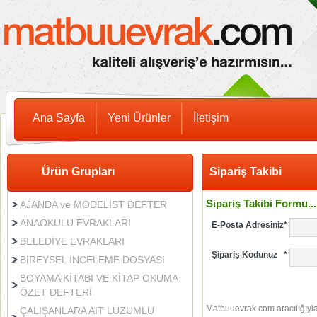
Ana Sayfa
Yeni Ürünler
İletişim
Ürün Grupları
Sipariş Takibi
Sipariş Takibi Formu...
AJANDA ve MODELİST DEFTER
ANAOKULU EVRAKLARI
E-Posta Adresiniz
*
BELEDİYE EVRAKLARI
Şipariş Kodunuz
*
BİREYSEL İNCELEME DOSYASI
BOYAMA KİTABI VE KİTAP OKUMA
ÖZET DEFTERİ
Matbuuevrak.com aracılığıyla 
ÇALIŞANLARA AİT LÜZUMLU