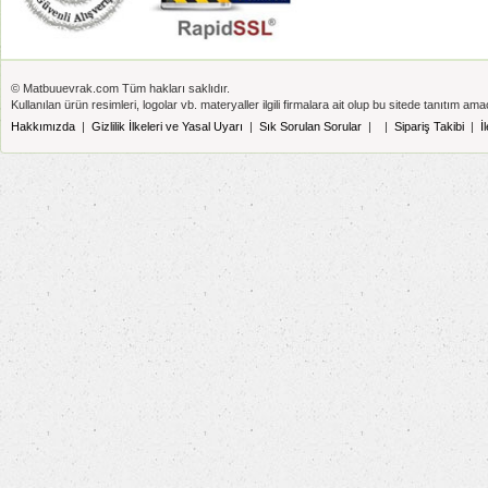
© Matbuuevrak.com Tüm hakları saklıdır.
Kullanılan ürün resimleri, logolar vb. materyaller ilgili firmalara ait olup bu sitede tanıtım amaç
Hakkımızda
|
Gizlilik İlkeleri ve Yasal Uyarı
|
Sık Sorulan Sorular
|
|
Sipariş Takibi
|
İ