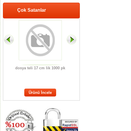
Çok Satanlar
CLİS
dosya teli 17 cm lik 1000 pk
ANAOKUL KARNE KILIFI
OT
ERİ
M