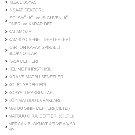
İMZA DOSYASI
İNŞAAT SEKTÖRÜ
İŞÇİ SAĞLIĞI ve İŞ GÜVENLİĞİ
ÖNERİ ve KARAR DEF.
KALAMOZA
KAMBİYO SENET DEFTERLERİ
KARTON KAPAK SPİRALLİ
BLOKNOTLAR
KASA DEFTERİ
KELİME FİHRİSTİ İKİLİ
KİRA VE MATBU SENETLER
KOLEJ YEDEKLERİ
KOPYALI MAKBUZLAR
KÖY MATBUU EVRAKLARI
MATBU SINIF DEFTERİ(CİLTLİ)
MATBUU OKUL DEFTERİ (CİLTLİ)
MERCAN BLOKNOT A/5 VE A/4 50
YP