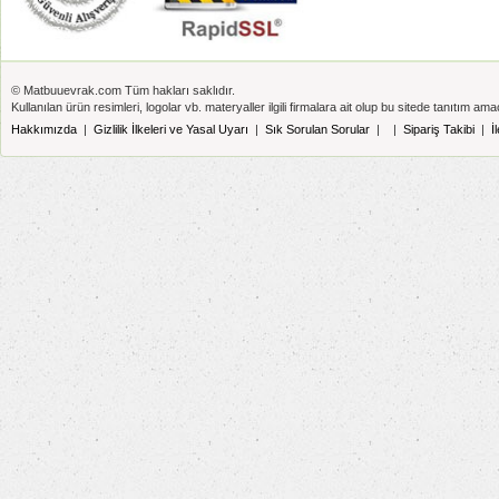
© Matbuuevrak.com Tüm hakları saklıdır.
Kullanılan ürün resimleri, logolar vb. materyaller ilgili firmalara ait olup bu sitede tanıtım amaç
Hakkımızda
|
Gizlilik İlkeleri ve Yasal Uyarı
|
Sık Sorulan Sorular
|
|
Sipariş Takibi
|
İ