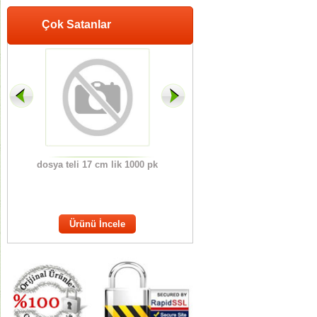
Çok Satanlar
CLİS
dosya teli 17 cm lik 1000 pk
ANAOKUL KARNE KILIFI
OT
ERİ
M