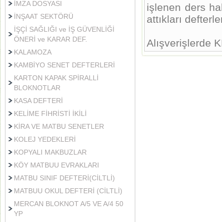
İMZA DOSYASI
işlenen ders ha
İNŞAAT SEKTÖRÜ
attıkları defterle
İŞÇİ SAĞLIĞI ve İŞ GÜVENLİĞİ
ÖNERİ ve KARAR DEF.
Alışverişlerde K
KALAMOZA
KAMBİYO SENET DEFTERLERİ
KARTON KAPAK SPİRALLİ
BLOKNOTLAR
KASA DEFTERİ
KELİME FİHRİSTİ İKİLİ
KİRA VE MATBU SENETLER
KOLEJ YEDEKLERİ
KOPYALI MAKBUZLAR
KÖY MATBUU EVRAKLARI
MATBU SINIF DEFTERİ(CİLTLİ)
MATBUU OKUL DEFTERİ (CİLTLİ)
MERCAN BLOKNOT A/5 VE A/4 50
YP