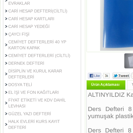
EVRAKLAR
CARİ HESAP DEFTERİ(CİLTLİ)
CARİ HESAP KARTLARI
CARİ HESAP YEDEĞİ
ÇAYCI FİŞİ
CEMİYET DEFTERLERİ 40 YP
KARTON KAPAK
CEMİYET DEFTERLERİ (CİLTLİ)
DERNEK DEFTERİ
DİSİPLİN VE KURUL KARAR
DEFTERLERİ
DOSYA TELİ
Ürün Açıklaması
EL İŞİ VE FON KAĞITLARI
ALTINYILDIZ Kali
FİYAT ETİKETİ VE KDV DAHİL
LEVHASI
Ders Defteri 
GÜZEL YAZI DEFTERİ
yumuşak plasti
HALK EVLERİ KURS KAYIT
DEFTERİ
Ders Defteri 8