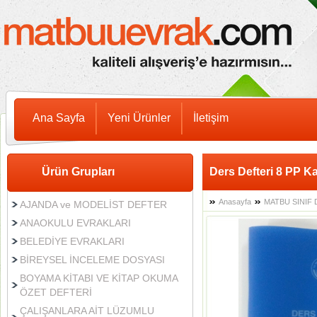
Ana Sayfa
Yeni Ürünler
İletişim
Ürün Grupları
Ders Defteri 8 PP K
Anasayfa
MATBU SINIF 
AJANDA ve MODELİST DEFTER
ANAOKULU EVRAKLARI
BELEDİYE EVRAKLARI
BİREYSEL İNCELEME DOSYASI
BOYAMA KİTABI VE KİTAP OKUMA
ÖZET DEFTERİ
ÇALIŞANLARA AİT LÜZUMLU